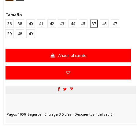
Tamaño
36
38
40
41
42
43
44
45
37
46
47
39
48
49
Añadir al carrito
Pagos 100% Seguros
Entrega 3-5 días
Descuentos fidelización