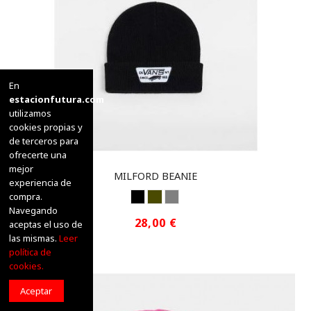
En
estacionfutura.com
utilizamos
cookies propias y
de terceros para
ofrecerte una
mejor
MILFORD BEANIE
experiencia de
NEGRO
OLIVE
GREY
compra.
Navegando
28,00 €
aceptas el uso de
las mismas.
Leer
política de
cookies.
Aceptar