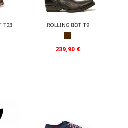
T T23
ROLLING BOT T9
 MOSTAZA
MARRON
239,90 €