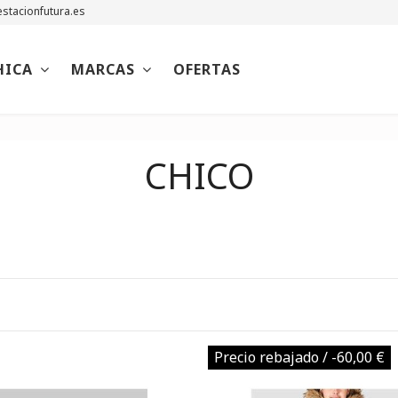
stacionfutura.es
HICA
MARCAS
OFERTAS
CHICO
Precio rebajado
/ -60,00 €