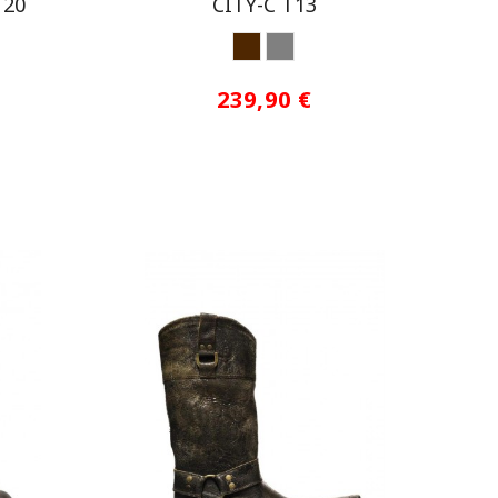
T20
CITY-C T13
MARRON
GRIS
239,90 €