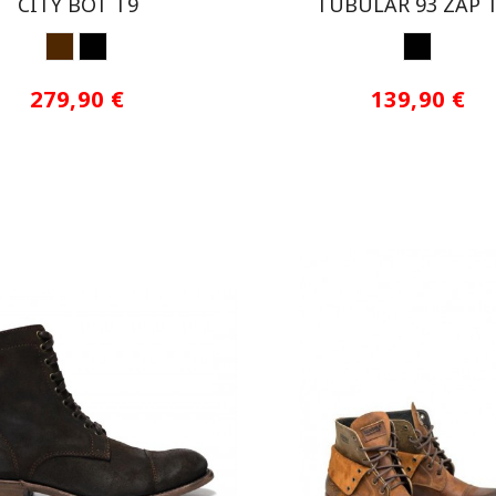
CITY BOT T9
TUBULAR 93 ZAP 
MARRON
NEGRO
NEGRO
279,90 €
139,90 €