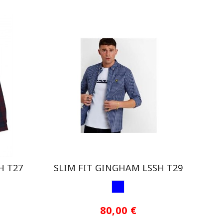
H T27
SLIM FIT GINGHAM LSSH T29
E
AZUL1
80,00 €