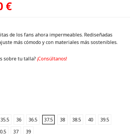
0 €
ritas de los fans ahora impermeables. Rediseñadas
ajuste más cómodo y con materiales más sostenibles.
 sobre tu talla?
¡Consúltanos!
1
35.5
36
36.5
37.5
38
38.5
40
39.5
0.5
37
39