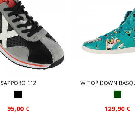
SAPPORO 112
W´TOP DOWN BASQU
NEGRO
VERDE
95,00 €
129,90 €