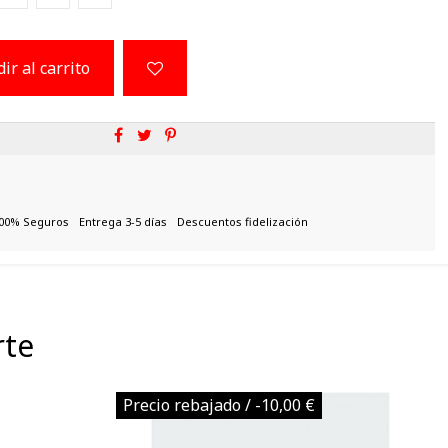
ir al carrito
00% Seguros
Entrega 3-5 días
Descuentos fidelización
rte
Precio rebajado
/ -10,00 €