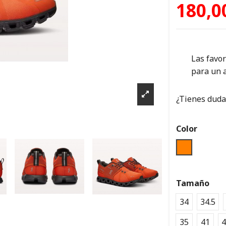
180,0
Las favo
para un 
¿Tienes dudas
Color
NARANJA 
Tamaño
34
34.5
35
41
4