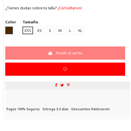
¿Tienes dudas sobre tu talla?
¡Consúltanos!
Color
Tamaño
MARRON
XXS
XS
S
M
L
XL
Añadir al carrito
Pagos 100% Seguros
Entrega 3-5 días
Descuentos fidelización