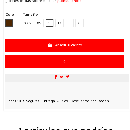
¿Tienes dudas sobre tu talla?
¡Consúltanos!
Color
Tamaño
MARRON
XXS
XS
S
M
L
XL
Añadir al carrito
Pagos 100% Seguros
Entrega 3-5 días
Descuentos fidelización