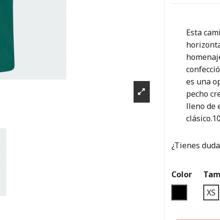
Esta cami
horizont
homenaje
confecci
es una op
pecho cr
lleno de 
clásico.
¿Tienes dudas
Color
Tam
BLACK
XS