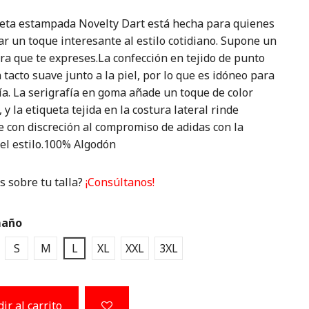
eta estampada Novelty Dart está hecha para quienes
r un toque interesante al estilo cotidiano. Supone un
ra que te expreses.La confección en tejido de punto
 tacto suave junto a la piel, por lo que es idóneo para
día. La serigrafía en goma añade un toque de color
 y la etiqueta tejida en la costura lateral rinde
 con discreción al compromiso de adidas con la
 el estilo.100% Algodón
 sobre tu talla?
¡Consúltanos!
año
S
M
L
XL
XXL
3XL
ir al carrito