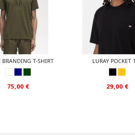
E BRANDING T-SHIRT
LURAY POCKET 
BLANCO ROTO
NAVY
KAKI
BLACK
FALL 
75,00 €
29,00 €