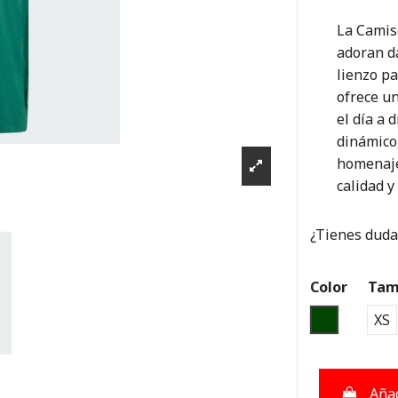
La Camis
adoran da
lienzo pa
ofrece un
el día a 
dinámico,
homenaje
calidad y
¿Tienes dudas
Color
Tam
VERDE
XS
Añad