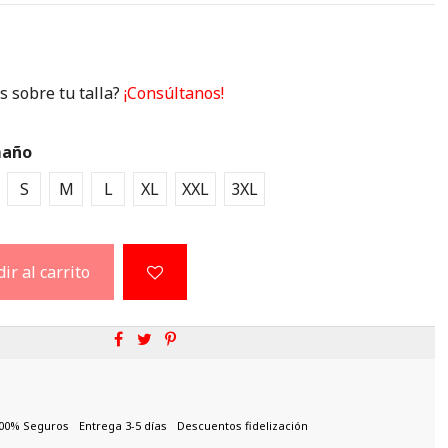
 sobre tu talla?
¡Consúltanos!
año
S
M
L
XL
XXL
3XL
ir al carrito
00% Seguros
Entrega 3-5 días
Descuentos fidelización