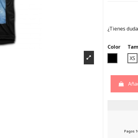
¿Tienes dudas
Color
Tam
NEGRO
XS
Añad
Pagos 1