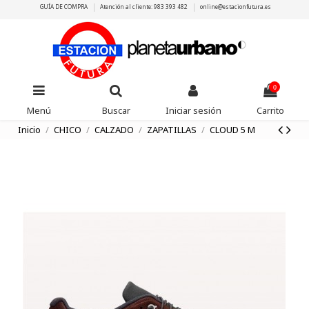
GUÍA DE COMPRA
Atención al cliente: 983 393 482
online@estacionfutura.es
0
Menú
Buscar
Iniciar sesión
Carrito
Inicio
CHICO
CALZADO
ZAPATILLAS
CLOUD 5 M