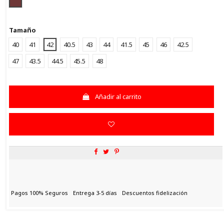
OXSHADOW
Tamaño
40
41
42
40.5
43
44
41.5
45
46
42.5
47
43.5
44.5
45.5
48
Añadir al carrito
Pagos 100% Seguros
Entrega 3-5 días
Descuentos fidelización