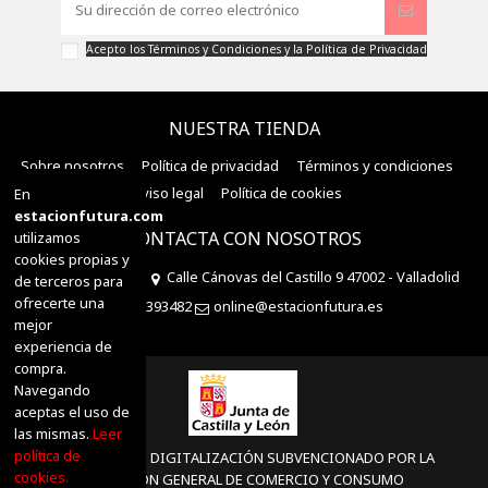
Acepto los
Términos y Condiciones
y la
Política de Privacidad
NUESTRA TIENDA
Sobre nosotros
Política de privacidad
Términos y condiciones
Aviso legal
Política de cookies
En
estacionfutura.com
CONTACTA CON NOSOTROS
utilizamos
cookies propias y
Estación Futura
Calle Cánovas del Castillo 9 47002 - Valladolid
de terceros para
ofrecerte una
983393482
online@estacionfutura.es
mejor
experiencia de
compra.
Navegando
aceptas el uso de
las mismas.
Leer
política de
PROYECTO DE DIGITALIZACIÓN SUBVENCIONADO POR LA
cookies.
DIRECCIÓN GENERAL DE COMERCIO Y CONSUMO