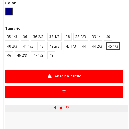
Color
NAVY
Tamaño
35 1/3
36
36 2/3
37 1/3
38
38 2/3
39 1/
40
40 2/3
41 1/3
42
42 2/3
43 1/3
44
44 2/3
45 1/3
46
46 2/3
47 1/3
48
Añadir al carrito