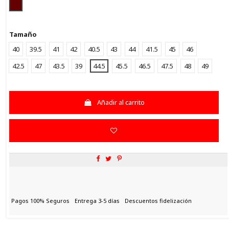
GRANATE
Tamaño
40
39.5
41
42
40.5
43
44
41.5
45
46
42.5
47
43.5
39
44.5
45.5
46.5
47.5
48
49
Añadir al carrito
Pagos 100% Seguros
Entrega 3-5 días
Descuentos fidelización