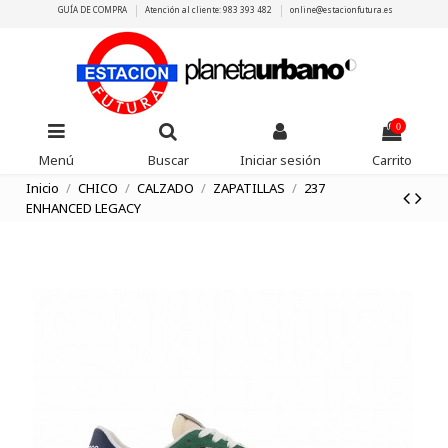
GUÍA DE COMPRA
Atención al cliente: 983 393 482
online@estacionfutura.es
0
Menú
Buscar
Iniciar sesión
Carrito
Inicio
CHICO
CALZADO
ZAPATILLAS
237
ENHANCED LEGACY