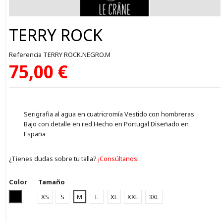
TERRY ROCK
Referencia
TERRY ROCK.NEGRO.M
75,00 €
Serigrafia al agua en cuatricromía Vestido con hombreras
Bajo con detalle en red Hecho en Portugal Diseñado en
España
¿Tienes dudas sobre tu talla?
¡Consúltanos!
Color
Tamaño
NEGRO
XS
S
M
L
XL
XXL
3XL