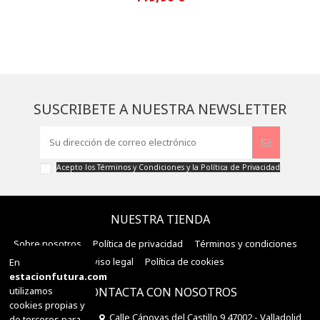
SUSCRIBETE A NUESTRA NEWSLETTER
Acepto los
Términos y Condiciones
y la
Política de Privacidad
NUESTRA TIENDA
Sobre nosotros
Política de privacidad
Términos y condiciones
Aviso legal
Política de cookies
En
estacionfutura.com
utilizamos
CONTACTA CON NOSOTROS
cookies propias y
Estación Futura
Calle Cánovas del Castillo 9 47002 - Valladolid
de terceros para