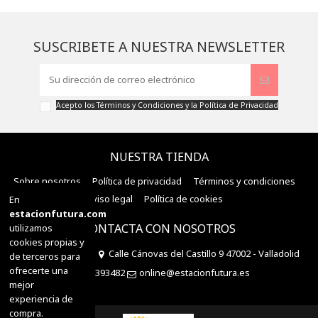
SUSCRIBETE A NUESTRA NEWSLETTER
Acepto los
Términos y Condiciones
y la
Política de Privacidad
NUESTRA TIENDA
Sobre nosotros
Política de privacidad
Términos y condiciones
Aviso legal
Política de cookies
En
estacionfutura.com
CONTACTA CON NOSOTROS
utilizamos
cookies propias y
Estación Futura
Calle Cánovas del Castillo 9 47002 - Valladolid
de terceros para
ofrecerte una
983393482
online@estacionfutura.es
mejor
experiencia de
compra.