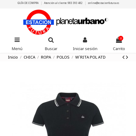
GUÍA DE COMPRA
Atención al cliente: 983 393 482
online@estacionfutura.es
0
Menú
Buscar
Iniciar sesión
Carrito
Inicio
CHICA
ROPA
POLOS
W´RITA POL ATD