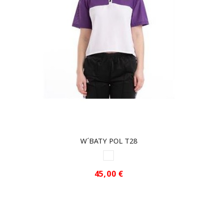
W´BATY POL T28
BLANCO ROTO
45,00 €