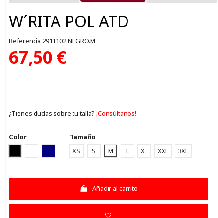
W´RITA POL ATD
Referencia
2911102.NEGRO.M
67,50 €
¿Tienes dudas sobre tu talla?
¡Consúltanos!
Color
Tamaño
NEGRO
WHITE
NAVY
XS
S
M
L
XL
XXL
3XL
Añadir al carrito