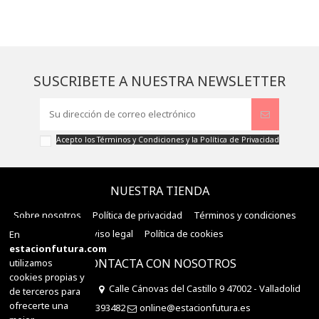
SUSCRIBETE A NUESTRA NEWSLETTER
Acepto los
Términos y Condiciones
y la
Política de Privacidad
NUESTRA TIENDA
Sobre nosotros
Política de privacidad
Términos y condiciones
Aviso legal
Política de cookies
En
estacionfutura.com
CONTACTA CON NOSOTROS
utilizamos
cookies propias y
Estación Futura
Calle Cánovas del Castillo 9 47002 - Valladolid
de terceros para
ofrecerte una
983393482
online@estacionfutura.es