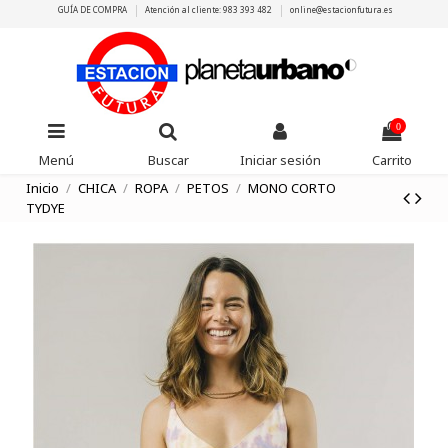
GUÍA DE COMPRA
Atención al cliente: 983 393 482
online@estacionfutura.es
0
Menú
Buscar
Iniciar sesión
Carrito
Inicio
CHICA
ROPA
PETOS
MONO CORTO
TYDYE