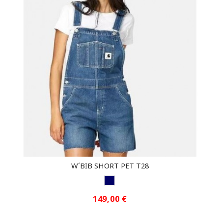
W´BIB SHORT PET T28
MARINO
149,00 €