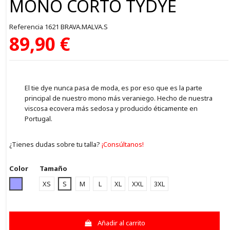
MONO CORTO TYDYE
Referencia
1621 BRAVA.MALVA.S
89,90 €
El tie dye nunca pasa de moda, es por eso que es la parte
principal de nuestro mono más veraniego. Hecho de nuestra
viscosa ecovera más sedosa y producido éticamente en
Portugal.
¿Tienes dudas sobre tu talla?
¡Consúltanos!
Color
Tamaño
LILA
XS
S
M
L
XL
XXL
3XL
Añadir al carrito