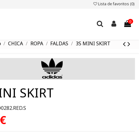
Lista de favoritos (
0
)
0
o
CHICA
ROPA
FALDAS
3S MINI SKIRT
INI SKIRT
D0282.RED.S
 €