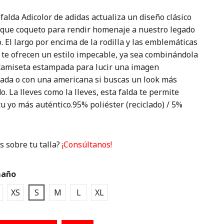
falda Adicolor de adidas actualiza un diseño clásico
oque coqueto para rendir homenaje a nuestro legado
. El largo por encima de la rodilla y las emblemáticas
 te ofrecen un estilo impecable, ya sea combinándola
camiseta estampada para lucir una imagen
ada o con una americana si buscas un look más
do. La lleves como la lleves, esta falda te permite
u yo más auténtico.95% poliéster (reciclado) / 5%
 sobre tu talla?
¡Consúltanos!
año
XS
S
M
L
XL