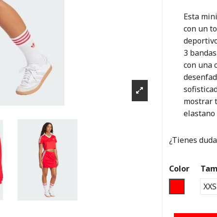
Esta mini
con un t
deportivo
3 bandas
con una 
desenfad
sofistica
mostrar t
elastano
¿Tienes dudas
Color
Tam
RED
XXS