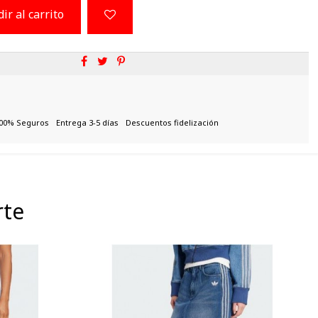
ir al carrito
00% Seguros
Entrega 3-5 días
Descuentos fidelización
rte