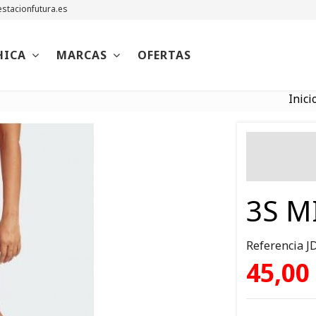
stacionfutura.es
HICA
MARCAS
OFERTAS
Inici
3S M
Referencia
J
45,00