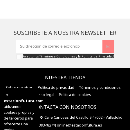
SUSCRIBETE A NUESTRA NEWSLETTER
Acepto los
Términos y Condiciones
y la
Política de Privacidad
NUESTRA TIENDA
Sobre nosotros
Política de privacidad
Términos y condiciones
Aviso legal
Política de cookies
En
estacionfutura.com
utilizamos
CONTACTA CON NOSOTROS
cookies propias y
Estación Futura
Calle Cánovas del Castillo 9 47002 - Valladolid
de terceros para
ofrecerte una
983393482
online@estacionfutura.es
mejor