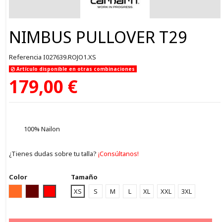
NIMBUS PULLOVER T29
Referencia
I027639.ROJO1.XS
Artículo disponible en otras combinaciones
179,00 €
100% Nailon
¿Tienes dudas sobre tu talla?
¡Consúltanos!
Color
Tamaño
ORANGE
GRANA
ROJO1
XS
S
M
L
XL
XXL
3XL