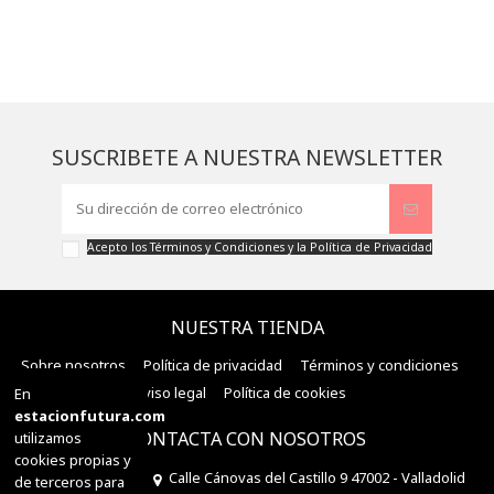
SUSCRIBETE A NUESTRA NEWSLETTER
Acepto los
Términos y Condiciones
y la
Política de Privacidad
NUESTRA TIENDA
Sobre nosotros
Política de privacidad
Términos y condiciones
Aviso legal
Política de cookies
En
estacionfutura.com
CONTACTA CON NOSOTROS
utilizamos
cookies propias y
Estación Futura
Calle Cánovas del Castillo 9 47002 - Valladolid
de terceros para