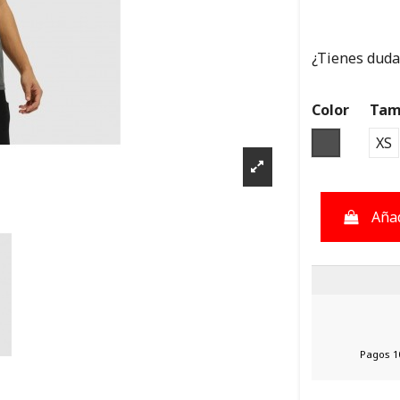
¿Tienes dudas
Color
Tam
GRIS OSC
XS
Añad
Pagos 1