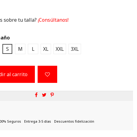
 sobre tu talla?
¡Consúltanos!
año
URO
S
M
L
XL
XXL
3XL
ir al carrito
00% Seguros
Entrega 3-5 días
Descuentos fidelización