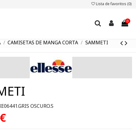
Lista de favoritos (
0
)
0
A
CAMISETAS DE MANGA CORTA
SAMMETI
METI
XE06441.GRIS OSCURO.S
 €