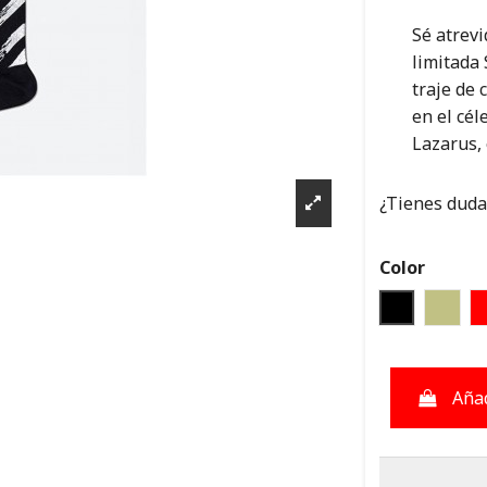
Sé atrevi
limitada 
traje de 
en el cél
Lazarus,
¿Tienes dudas
Color
NEGRO
BEIG
Añad