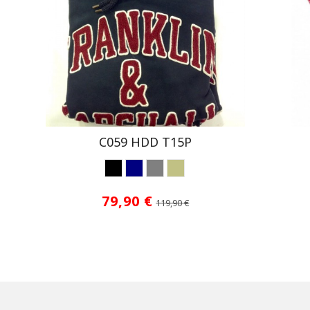
C059 HDD T15P
NEGRO
NAVY
GRIS
BEIGE
79,90 €
119,90 €