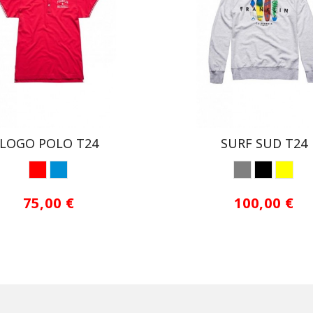
LOGO POLO T24
SURF SUD T24
ROJO1
AZUL CLARO
GRIS
ROSA
AMAR
75,00 €
100,00 €